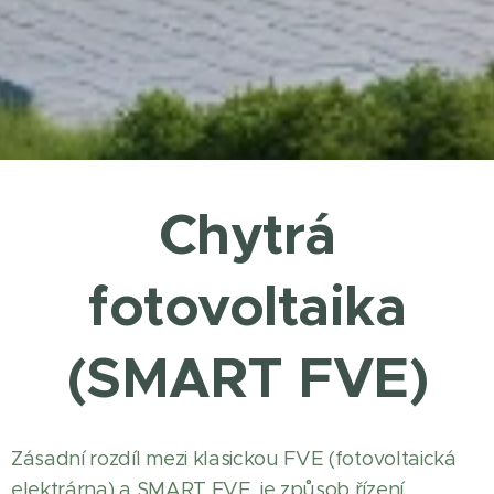
Chytrá
fotovoltaika
(SMART
FVE)
Zásadní rozdíl mezi klasickou FVE (fotovoltaická
elektrárna) a SMART FVE, je způsob řízení