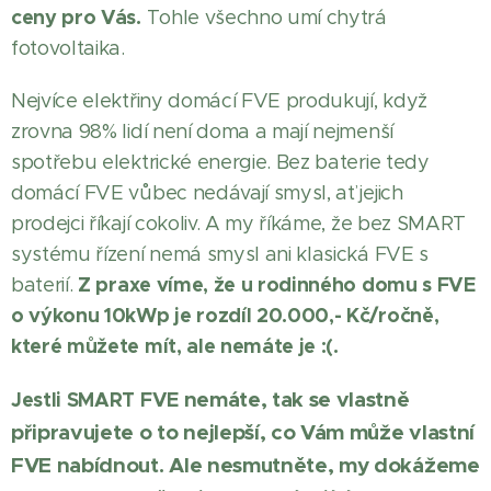
ceny pro Vás.
Tohle všechno umí chytrá
fotovoltaika.
Nejvíce elektřiny domácí FVE produkují, když
zrovna 98% lidí není doma a mají nejmenší
spotřebu elektrické energie. Bez baterie tedy
domácí FVE vůbec nedávají smysl, ať jejich
prodejci říkají cokoliv. A my říkáme, že bez SMART
systému řízení nemá smysl ani klasická FVE s
Z praxe víme, že u rodinného domu s FVE
baterií.
o výkonu 10kWp je rozdíl 20.000,- Kč/ročně,
které můžete mít, ale nemáte je :(.
nemáte, tak se vlastně
Jestli SMAR
T FVE
připravujete o to nejlepší, co Vám může vlastní
FVE nabídnout. Ale nesmutněte, my dokážeme