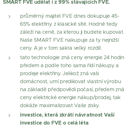
SMART
FVE udělat i z 99% stávajících FVE.
průměrný majitel FVE dnes dokupuje 45-
65% elektřiny z klasické sítě. Hodně tedy
záleží na ceně, za kterou ji budete kupovat.
Naše SMART FVE nakupuje za ty nejnižší
ceny. A je v tom sakra velký rozdíl.
tato technologie zná ceny energie 24 hodin
předem a podle toho sama řídí nákupy a
prodeje elektřiny. Jelikož zná vaši
domácnost, umí predikovat vlastní výrobu
na základě předpovědi počasí, předem zná
ceny elektrické energie nákup/prodej, tak
dokáže maximalizovat Vaše zisky.
i
nvestice, která zkrátí návratnost Vaší
investice do FVE o celá léta