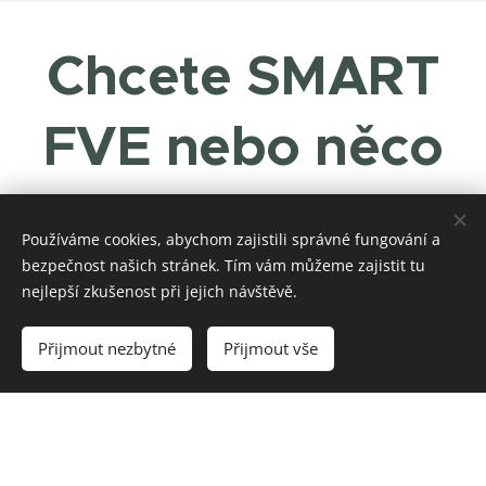
Chcete SMART
FVE nebo něco
jiného? Napište
Používáme cookies, abychom zajistili správné fungování a
nám.
bezpečnost našich stránek. Tím vám můžeme zajistit tu
nejlepší zkušenost při jejich návštěvě.
Přijmout nezbytné
Přijmout vše
Zanechte nám na sebe kontakt a my se Vám co
nejdříve ozveme.
Jméno a příjmení